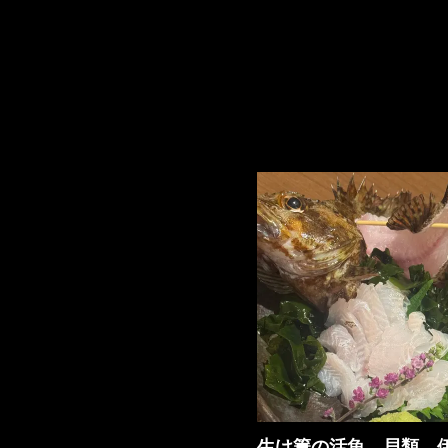
生け簀の活魚、貝類、