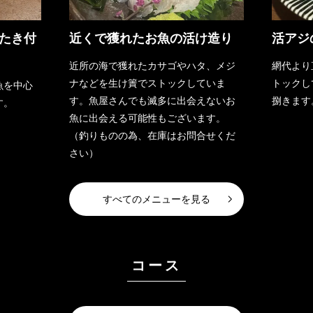
たき付
近くで獲れたお魚の活け造り
活アジ
近所の海で獲れたカサゴやハタ、メジ
網代より
ナなどを生け簀でストックしていま
トックし
魚を中心
す。魚屋さんでも滅多に出会えないお
捌きます
す。
魚に出会える可能性もございます。
（釣りものの為、在庫はお問合せくだ
さい）
すべてのメニューを見る
コース