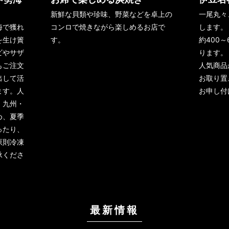
新鮮な貝類や珍味、野菜などを卓上の
一尾丸々
海で獲れ
コンロで焼きながら楽しめるお店で
します。
を生け簀
す。
約400
ビやサザ
ります。
もご注文
人気商品
出して活
お取り置
ます。人
お申し付
、九州・
め、夏季
ったり、
原則冷凍
承くださ
最新情報