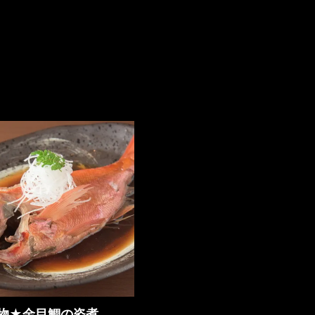
物★金目鯛の姿煮